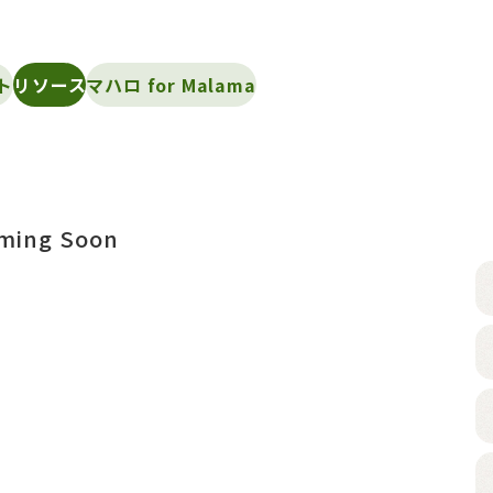
ト
リソース
マハロ for Malama
ming Soon