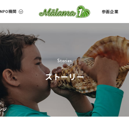
参画企業
NPO機関
NPO機関
参画企
自然保護
Stories
運営者
文化継承
ストーリー
イノベーション
お問い
JP
EN
ンジ