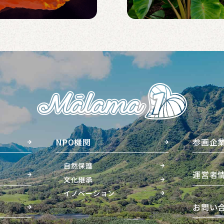
NPO機関
参画企
自然保護
運営者
文化継承
イノベーション
お問い