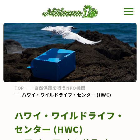
TOP
Malama 1とは
ストーリー
TOP
自然保護を行うNPO機関
ハワイ・ワイルドライフ・センター (HWC)
NPO機関
ハワイ・ワイルドライフ・
自然保護
センター (HWC)
文化継承
イノベーション