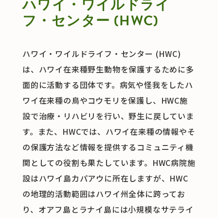
ハワイ・ワイルドライ
フ・センター (HWC)
参画企業
ハワイ・ワイルドライフ・センター (HWC)
運営者情報
は、ハワイ在来種野生動物を保護するために多
面的に活動する団体です。病気や怪我をしたハ
お問い合わせ
ワイ在来種の鳥やコウモリを保護し、HWC施
設で治療・リハビリを行い、野生に戻していま
す。また、HWCでは、ハワイ在来種の情報やそ
JP
EN
の保護方法など情報を提供するコミュニティ機
関としての役割も果たしています。HWC病院施
設はハワイ島カパアウに所在しますが、HWC
の地理的活動範囲はハワイ州全体に跨ってお
り、オアフ島とラナイ島には小規模なサテライ